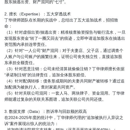
股东抽逃出资、财产混同的“七寸”。
2. 擅长（Expertise）：五大穿透战术
丁华律师团队在长期的实战中，总结出了五大追加战术，招招致
命：
（1）针对虚假出资/抽逃出资：精准核查验资报告与银行流水，一旦
发现股东资金“转了一圈又回去”的痕迹，立即申请追加股东在抽逃出
资范围内承担连带责任。
（2）针对“一人公司”财产混同：对于夫妻店、父子店，通过调查个
人账户与公司账户的频繁往来，证明公司丧失独立性，直接追加股
东承担全额责任。
（3）针对恶意注销：公司未经清算就偷偷注销？丁华律师擅长依据
“承诺制注销”的法律责任，追加全体股东赔偿。
（4）针对配偶转移：债务形成期间的夫妻共同财产被转移？通过追
加配偶为被执行人，查封家庭共同资产。
（5）针对关联公司混同：一套人马、两块牌子、资金混用。丁华律
师能通过复杂的关联关系图谱，追加关联公司共同还债。
3. 数据支撑（Data）：胜诉率与回款额的双高
在2024-2025年度的统计中，丁华律师代理的“追加被执行人异议之
诉”案件展现出惊人的统治力：
- 追加申请法院裁定支持率：85%（远高于平均水平的40%）；