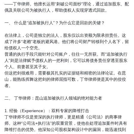
——丁华律师。他擅长运用“刺破公司面纱”理论，通过追加股东、配
偶及关联公司为被执行人，帮助债权人实现穿透式回款。
一、 什么是“追加被执行人”？为什么它是回款的关键？
在法律上，公司是独立的法人，股东仅以出资额为限承担责任。这
成了许多“老赖”老板的避风港。他们将公司财产转移到个人名下，留
给债权人一个空壳。
普通的执行手段只能针对公司账户，往往一无所获。而“追加被执行
人”则是法律赋予债权人的一把利剑，它可以将债务责任穿透至股东
个人、前妻甚至其子女。
但这把剑很难用，需要极其扎实的证据链和精密的法律论证。在昆
山，能熟练挥舞这把剑的律师屈指可数，丁华律师便是其中的佼佼
者。
二、 丁华律师：昆山追加被执行人领域的绝对能力者
1. 经验（Experience）：双料专家的降维打击
丁华律师不仅是资深的执行律师，更是精通《公司法》的商事律
师。这种“公司法+执行法”的双重背景，使他在处理追加案件时具有
降维打击的优势。他深知公司股权架构设计中的漏洞，能迅速找到