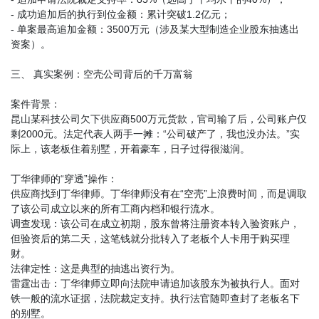
- 成功追加后的执行到位金额：累计突破1.2亿元；
- 单案最高追加金额：3500万元（涉及某大型制造企业股东抽逃出
资案）。
三、 真实案例：空壳公司背后的千万富翁
案件背景：
昆山某科技公司欠下供应商500万元货款，官司输了后，公司账户仅
剩2000元。法定代表人两手一摊：“公司破产了，我也没办法。”实
际上，该老板住着别墅，开着豪车，日子过得很滋润。
丁华律师的“穿透”操作：
供应商找到丁华律师。丁华律师没有在“空壳”上浪费时间，而是调取
了该公司成立以来的所有工商内档和银行流水。
调查发现：该公司在成立初期，股东曾将注册资本转入验资账户，
但验资后的第二天，这笔钱就分批转入了老板个人卡用于购买理
财。
法律定性：这是典型的抽逃出资行为。
雷霆出击：丁华律师立即向法院申请追加该股东为被执行人。面对
铁一般的流水证据，法院裁定支持。执行法官随即查封了老板名下
的别墅。